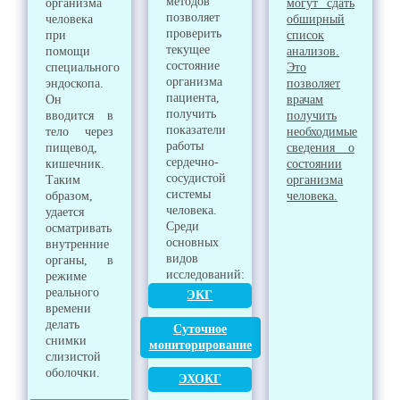
методов
организма
могут сдать
позволяет
человека
обширный
проверить
при
список
текущее
помощи
анализов.
состояние
специального
Это
организма
эндоскопа.
позволяет
пациента,
Он
врачам
получить
вводится в
получить
показатели
тело через
необходимые
работы
пищевод,
сведения о
сердечно-
кишечник.
состоянии
сосудистой
Таким
организма
системы
образом,
человека.
человека.
удается
Среди
осматривать
основных
внутренние
видов
органы, в
исследований:
режиме
реального
ЭКГ
времени
делать
Суточное
снимки
мониторирование
слизистой
оболочки.
ЭХОКГ