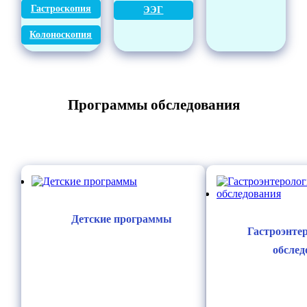
Гастроскопия
ЭЭГ
Колоноскопия
Программы обследования
Детские программы
Гастроэнте
обслед