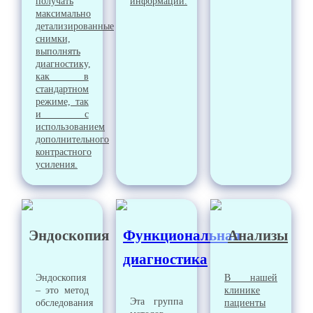
получать
информации.
максимально
детализированные
снимки,
выполнять
диагностику,
как в
стандартном
режиме, так
и с
использованием
дополнительного
контрастного
усиления.
Эндоскопия
Функциональная
Анализы
диагностика
Эндоскопия
В нашей
– это метод
клинике
Эта группа
обследования
пациенты