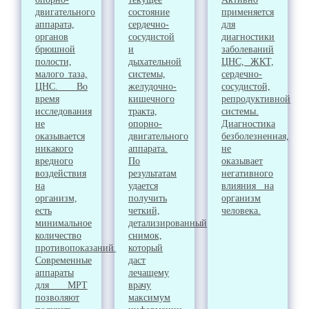
двигательного
состояние
применяется
аппарата,
сердечно-
для
органов
сосудистой
диагностики
брюшной
и
заболеваний
полости,
дыхательной
ЦНС, ЖКТ,
малого таза,
системы,
сердечно-
ЦНС. Во
желудочно-
сосудистой,
время
кишечного
репродуктивной
исследования
тракта,
системы.
не
опорно-
Диагностика
оказывается
двигательного
безболезненная,
никакого
аппарата.
не
вредного
По
оказывает
воздействия
результатам
негативного
на
удается
влияния на
организм,
получить
организм
есть
четкий,
человека.
минимальное
детализированный
количество
снимок,
противопоказаний.
который
Современные
даст
аппараты
лечащему
для МРТ
врачу
позволяют
максимум