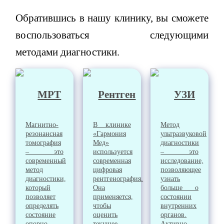
Обратившись в нашу клинику, вы сможете
воспользоваться следующими
методами диагностики.
МРТ
Рентген
УЗИ
Магнитно-
В клинике
Метод
резонансная
«Гармония
ультразвуковой
томография
Мед»
диагностики
– это
используется
– это
современный
современная
исследование,
метод
цифровая
позволяющее
диагностики,
рентгенография.
узнать
который
Она
больше о
позволяет
применяется,
состоянии
определять
чтобы
внутренних
состояние
оценить
органов.
опорно-
текущее
Активно