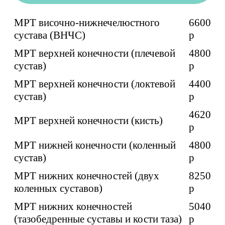
МРТ височно-нижнечелюстного
6600
сустава (ВНЧС)
p
МРТ верхней конечности (плечевой
4800
сустав)
p
МРТ верхней конечности (локтевой
4400
сустав)
p
4620
МРТ верхней конечности (кисть)
p
МРТ нижней конечности (коленный
4800
сустав)
p
МРТ нижних конечностей (двух
8250
коленных суставов)
p
МРТ нижних конечностей
5040
(тазобедренные суставы и кости таза)
p