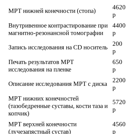
4620
МРТ нижней конечности (стопа)
p
Внутривенное контрастирование при
4400
магнитно-резонансной томографии
p
200
Запись исследования на CD носитель
p
Печать результатов МРТ
650
исследования на пленке
p
2200
Описание исследования МРТ с диска
p
МРТ нижних конечностей
5720
(тазобедренные суставы, кости таза и
p
копчик)
МРТ верхней конечности
4560
(лучезапястный сустав)
p